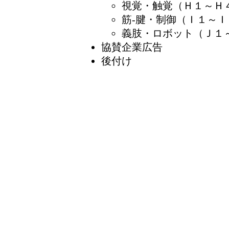
視覚・触覚（Ｈ１～Ｈ
筋-腱・制御（Ｉ１～Ｉ
義肢・ロボット（Ｊ１
協賛企業広告
後付け