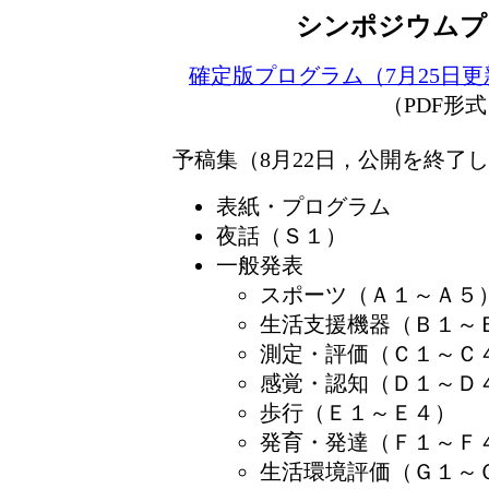
シンポジウムプ
確定版プログラム（7月25日
（PDF形
予稿集（8月22日，公開を終了
表紙・プログラム
夜話（Ｓ１）
一般発表
スポーツ（Ａ１～Ａ５
生活支援機器（Ｂ１～
測定・評価（Ｃ１～Ｃ
感覚・認知（Ｄ１～Ｄ
歩行（Ｅ１～Ｅ４）
発育・発達（Ｆ１～Ｆ
生活環境評価（Ｇ１～